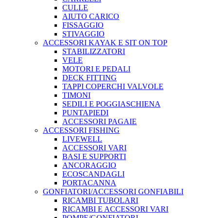
CULLE
AIUTO CARICO
FISSAGGIO
STIVAGGIO
ACCESSORI KAYAK E SIT ON TOP
STABILIZZATORI
VELE
MOTORI E PEDALI
DECK FITTING
TAPPI COPERCHI VALVOLE
TIMONI
SEDILI E POGGIASCHIENA
PUNTAPIEDI
ACCESSORI PAGAIE
ACCESSORI FISHING
LIVEWELL
ACCESSORI VARI
BASI E SUPPORTI
ANCORAGGIO
ECOSCANDAGLI
PORTACANNA
GONFIATORI/ACCESSORI GONFIABILI
RICAMBI TUBOLARI
RICAMBI E ACCESSORI VARI
POMPE/GONFIATORI