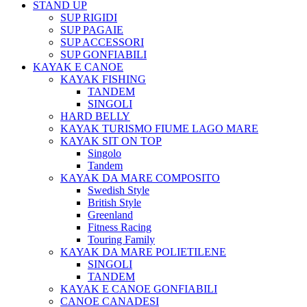
STAND UP
SUP RIGIDI
SUP PAGAIE
SUP ACCESSORI
SUP GONFIABILI
KAYAK E CANOE
KAYAK FISHING
TANDEM
SINGOLI
HARD BELLY
KAYAK TURISMO FIUME LAGO MARE
KAYAK SIT ON TOP
Singolo
Tandem
KAYAK DA MARE COMPOSITO
Swedish Style
British Style
Greenland
Fitness Racing
Touring Family
KAYAK DA MARE POLIETILENE
SINGOLI
TANDEM
KAYAK E CANOE GONFIABILI
CANOE CANADESI