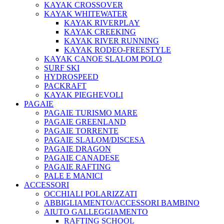
KAYAK CROSSOVER
KAYAK WHITEWATER
KAYAK RIVERPLAY
KAYAK CREEKING
KAYAK RIVER RUNNING
KAYAK RODEO-FREESTYLE
KAYAK CANOE SLALOM POLO
SURF SKI
HYDROSPEED
PACKRAFT
KAYAK PIEGHEVOLI
PAGAIE
PAGAIE TURISMO MARE
PAGAIE GREENLAND
PAGAIE TORRENTE
PAGAIE SLALOM/DISCESA
PAGAIE DRAGON
PAGAIE CANADESE
PAGAIE RAFTING
PALE E MANICI
ACCESSORI
OCCHIALI POLARIZZATI
ABBIGLIAMENTO/ACCESSORI BAMBINO
AIUTO GALLEGGIAMENTO
RAFTING SCHOOL