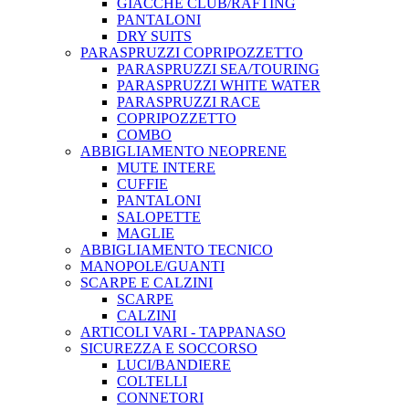
GIACCHE CLUB/RAFTING
PANTALONI
DRY SUITS
PARASPRUZZI COPRIPOZZETTO
PARASPRUZZI SEA/TOURING
PARASPRUZZI WHITE WATER
PARASPRUZZI RACE
COPRIPOZZETTO
COMBO
ABBIGLIAMENTO NEOPRENE
MUTE INTERE
CUFFIE
PANTALONI
SALOPETTE
MAGLIE
ABBIGLIAMENTO TECNICO
MANOPOLE/GUANTI
SCARPE E CALZINI
SCARPE
CALZINI
ARTICOLI VARI - TAPPANASO
SICUREZZA E SOCCORSO
LUCI/BANDIERE
COLTELLI
CONNETORI