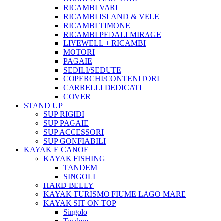
RICAMBI VARI
RICAMBI ISLAND & VELE
RICAMBI TIMONE
RICAMBI PEDALI MIRAGE
LIVEWELL + RICAMBI
MOTORI
PAGAIE
SEDILI/SEDUTE
COPERCHI/CONTENITORI
CARRELLI DEDICATI
COVER
STAND UP
SUP RIGIDI
SUP PAGAIE
SUP ACCESSORI
SUP GONFIABILI
KAYAK E CANOE
KAYAK FISHING
TANDEM
SINGOLI
HARD BELLY
KAYAK TURISMO FIUME LAGO MARE
KAYAK SIT ON TOP
Singolo
Tandem