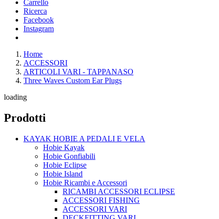
Carrello
Ricerca
Facebook
Instagram
Home
ACCESSORI
ARTICOLI VARI - TAPPANASO
Three Waves Custom Ear Plugs
loading
Prodotti
KAYAK HOBIE A PEDALI E VELA
Hobie Kayak
Hobie Gonfiabili
Hobie Eclipse
Hobie Island
Hobie Ricambi e Accessori
RICAMBI ACCESSORI ECLIPSE
ACCESSORI FISHING
ACCESSORI VARI
DECKFITTING VARI