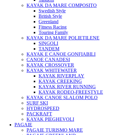
KAYAK DA MARE COMPOSITO
Swedish Style
British Style
Greenland
Fitness Racing
Touring Family
KAYAK DA MARE POLIETILENE
SINGOLI
TANDEM
KAYAK E CANOE GONFIABILI
CANOE CANADESI
KAYAK CROSSOVER
KAYAK WHITEWATER
KAYAK RIVERPLAY
KAYAK CREEKING
KAYAK RIVER RUNNING
KAYAK RODEO-FREESTYLE
KAYAK CANOE SLALOM POLO
SURF SKI
HYDROSPEED
PACKRAFT
KAYAK PIEGHEVOLI
PAGAIE
PAGAIE TURISMO MARE