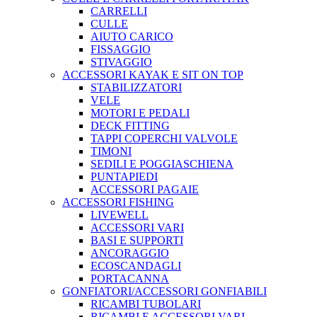
CARRELLI
CULLE
AIUTO CARICO
FISSAGGIO
STIVAGGIO
ACCESSORI KAYAK E SIT ON TOP
STABILIZZATORI
VELE
MOTORI E PEDALI
DECK FITTING
TAPPI COPERCHI VALVOLE
TIMONI
SEDILI E POGGIASCHIENA
PUNTAPIEDI
ACCESSORI PAGAIE
ACCESSORI FISHING
LIVEWELL
ACCESSORI VARI
BASI E SUPPORTI
ANCORAGGIO
ECOSCANDAGLI
PORTACANNA
GONFIATORI/ACCESSORI GONFIABILI
RICAMBI TUBOLARI
RICAMBI E ACCESSORI VARI