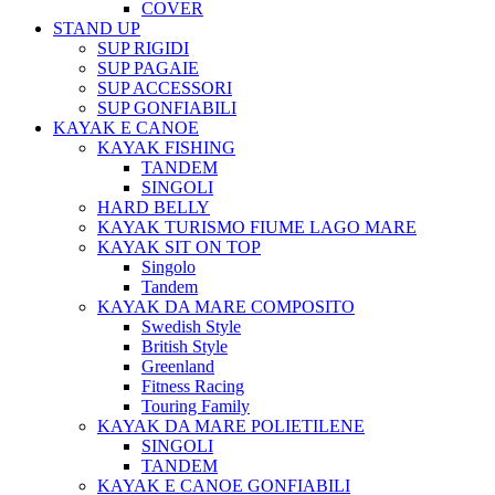
COVER
STAND UP
SUP RIGIDI
SUP PAGAIE
SUP ACCESSORI
SUP GONFIABILI
KAYAK E CANOE
KAYAK FISHING
TANDEM
SINGOLI
HARD BELLY
KAYAK TURISMO FIUME LAGO MARE
KAYAK SIT ON TOP
Singolo
Tandem
KAYAK DA MARE COMPOSITO
Swedish Style
British Style
Greenland
Fitness Racing
Touring Family
KAYAK DA MARE POLIETILENE
SINGOLI
TANDEM
KAYAK E CANOE GONFIABILI