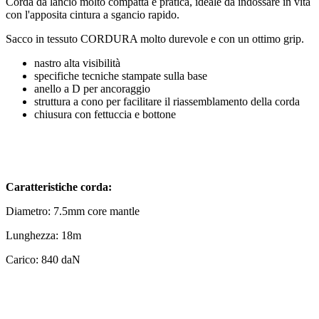
Corda da lancio molto compatta e pratica, ideale da indossare in vita
con l'apposita cintura a sgancio rapido.
Sacco in tessuto CORDURA molto durevole e con un ottimo grip.
nastro alta visibilità
specifiche tecniche stampate sulla base
anello a D per ancoraggio
struttura a cono per facilitare il riassemblamento della corda
chiusura con fettuccia e bottone
Caratteristiche corda:
Diametro: 7.5mm core mantle
Lunghezza: 18m
Carico: 840 daN