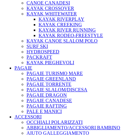
CANOE CANADESI
KAYAK CROSSOVER
KAYAK WHITEWATER
KAYAK RIVERPLAY
KAYAK CREEKING
KAYAK RIVER RUNNING
KAYAK RODEO-FREESTYLE
KAYAK CANOE SLALOM POLO
SURF SKI
HYDROSPEED
PACKRAFT
KAYAK PIEGHEVOLI
PAGAIE
PAGAIE TURISMO MARE
PAGAIE GREENLAND
PAGAIE TORRENTE
PAGAIE SLALOM/DISCESA
PAGAIE DRAGON
PAGAIE CANADESE
PAGAIE RAFTING
PALE E MANICI
ACCESSORI
OCCHIALI POLARIZZATI
ABBIGLIAMENTO/ACCESSORI BAMBINO
AIUTO GALLEGGIAMENTO