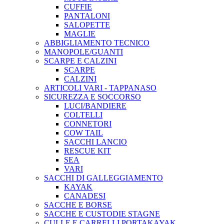
CUFFIE
PANTALONI
SALOPETTE
MAGLIE
ABBIGLIAMENTO TECNICO
MANOPOLE/GUANTI
SCARPE E CALZINI
SCARPE
CALZINI
ARTICOLI VARI - TAPPANASO
SICUREZZA E SOCCORSO
LUCI/BANDIERE
COLTELLI
CONNETORI
COW TAIL
SACCHI LANCIO
RESCUE KIT
SEA
VARI
SACCHI DI GALLEGGIAMENTO
KAYAK
CANADESI
SACCHE E BORSE
SACCHE E CUSTODIE STAGNE
CULLE E CARRELLI PORTAKAYAK