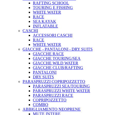
RAFTING SCHOOL
TOURING E FISHING
WHITE WATER
RACE
SEA KAYAK
INFLATABLE
CASCHI
ACCESSORI CASCHI
RACE
WHITE WATER
GIACCHE - PANTALONI - DRY SUITS
GIACCHE RACE
GIACCHE TOURING/SEA
GIACCHE WILD WATER
GIACCHE CLUB/RAFTING
PANTALONI
DRY SUITS
PARASPRUZZI COPRIPOZZETTO
PARASPRUZZI SEA/TOURING
PARASPRUZZI WHITE WATER
PARASPRUZZI RACE
COPRIPOZZETTO
COMBO
ABBIGLIAMENTO NEOPRENE
MUTE INTERE