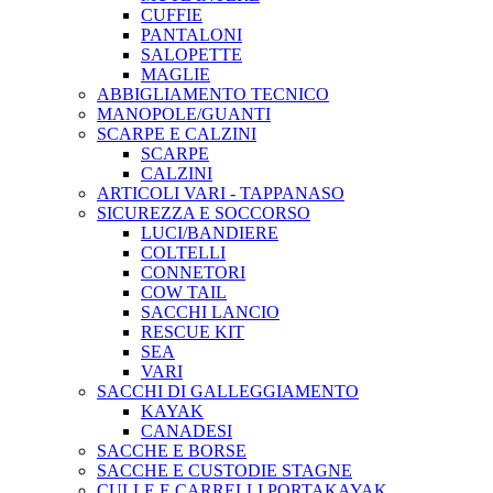
CUFFIE
PANTALONI
SALOPETTE
MAGLIE
ABBIGLIAMENTO TECNICO
MANOPOLE/GUANTI
SCARPE E CALZINI
SCARPE
CALZINI
ARTICOLI VARI - TAPPANASO
SICUREZZA E SOCCORSO
LUCI/BANDIERE
COLTELLI
CONNETORI
COW TAIL
SACCHI LANCIO
RESCUE KIT
SEA
VARI
SACCHI DI GALLEGGIAMENTO
KAYAK
CANADESI
SACCHE E BORSE
SACCHE E CUSTODIE STAGNE
CULLE E CARRELLI PORTAKAYAK