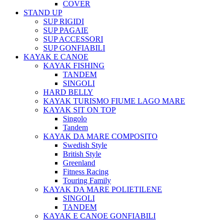
COVER
STAND UP
SUP RIGIDI
SUP PAGAIE
SUP ACCESSORI
SUP GONFIABILI
KAYAK E CANOE
KAYAK FISHING
TANDEM
SINGOLI
HARD BELLY
KAYAK TURISMO FIUME LAGO MARE
KAYAK SIT ON TOP
Singolo
Tandem
KAYAK DA MARE COMPOSITO
Swedish Style
British Style
Greenland
Fitness Racing
Touring Family
KAYAK DA MARE POLIETILENE
SINGOLI
TANDEM
KAYAK E CANOE GONFIABILI