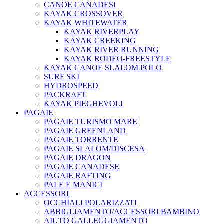
CANOE CANADESI
KAYAK CROSSOVER
KAYAK WHITEWATER
KAYAK RIVERPLAY
KAYAK CREEKING
KAYAK RIVER RUNNING
KAYAK RODEO-FREESTYLE
KAYAK CANOE SLALOM POLO
SURF SKI
HYDROSPEED
PACKRAFT
KAYAK PIEGHEVOLI
PAGAIE
PAGAIE TURISMO MARE
PAGAIE GREENLAND
PAGAIE TORRENTE
PAGAIE SLALOM/DISCESA
PAGAIE DRAGON
PAGAIE CANADESE
PAGAIE RAFTING
PALE E MANICI
ACCESSORI
OCCHIALI POLARIZZATI
ABBIGLIAMENTO/ACCESSORI BAMBINO
AIUTO GALLEGGIAMENTO