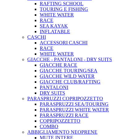
RAFTING SCHOOL
TOURING E FISHING
WHITE WATER
RACE
SEA KAYAK
INFLATABLE
CASCHI
ACCESSORI CASCHI
RACE
WHITE WATER
GIACCHE - PANTALONI - DRY SUITS
GIACCHE RACE
GIACCHE TOURING/SEA
GIACCHE WILD WATER
GIACCHE CLUB/RAFTING
PANTALONI
DRY SUITS
PARASPRUZZI COPRIPOZZETTO
PARASPRUZZI SEA/TOURING
PARASPRUZZI WHITE WATER
PARASPRUZZI RACE
COPRIPOZZETTO
COMBO
ABBIGLIAMENTO NEOPRENE
MUTE INTERE