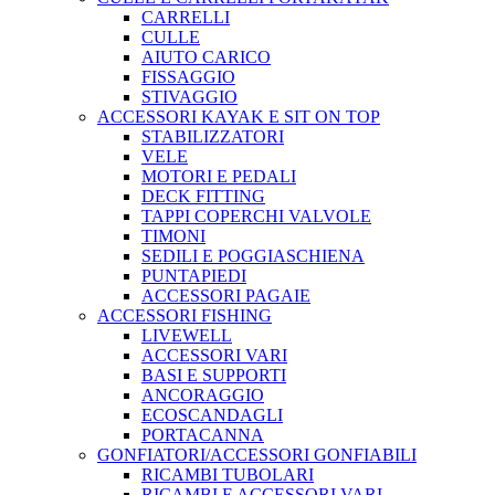
CARRELLI
CULLE
AIUTO CARICO
FISSAGGIO
STIVAGGIO
ACCESSORI KAYAK E SIT ON TOP
STABILIZZATORI
VELE
MOTORI E PEDALI
DECK FITTING
TAPPI COPERCHI VALVOLE
TIMONI
SEDILI E POGGIASCHIENA
PUNTAPIEDI
ACCESSORI PAGAIE
ACCESSORI FISHING
LIVEWELL
ACCESSORI VARI
BASI E SUPPORTI
ANCORAGGIO
ECOSCANDAGLI
PORTACANNA
GONFIATORI/ACCESSORI GONFIABILI
RICAMBI TUBOLARI
RICAMBI E ACCESSORI VARI