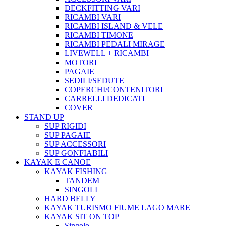
DECKFITTING VARI
RICAMBI VARI
RICAMBI ISLAND & VELE
RICAMBI TIMONE
RICAMBI PEDALI MIRAGE
LIVEWELL + RICAMBI
MOTORI
PAGAIE
SEDILI/SEDUTE
COPERCHI/CONTENITORI
CARRELLI DEDICATI
COVER
STAND UP
SUP RIGIDI
SUP PAGAIE
SUP ACCESSORI
SUP GONFIABILI
KAYAK E CANOE
KAYAK FISHING
TANDEM
SINGOLI
HARD BELLY
KAYAK TURISMO FIUME LAGO MARE
KAYAK SIT ON TOP
Singolo