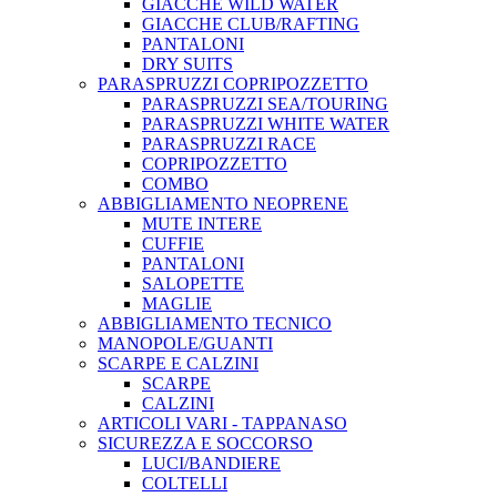
GIACCHE WILD WATER
GIACCHE CLUB/RAFTING
PANTALONI
DRY SUITS
PARASPRUZZI COPRIPOZZETTO
PARASPRUZZI SEA/TOURING
PARASPRUZZI WHITE WATER
PARASPRUZZI RACE
COPRIPOZZETTO
COMBO
ABBIGLIAMENTO NEOPRENE
MUTE INTERE
CUFFIE
PANTALONI
SALOPETTE
MAGLIE
ABBIGLIAMENTO TECNICO
MANOPOLE/GUANTI
SCARPE E CALZINI
SCARPE
CALZINI
ARTICOLI VARI - TAPPANASO
SICUREZZA E SOCCORSO
LUCI/BANDIERE
COLTELLI