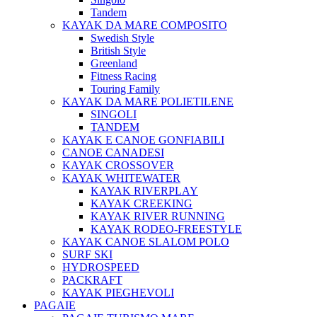
Tandem
KAYAK DA MARE COMPOSITO
Swedish Style
British Style
Greenland
Fitness Racing
Touring Family
KAYAK DA MARE POLIETILENE
SINGOLI
TANDEM
KAYAK E CANOE GONFIABILI
CANOE CANADESI
KAYAK CROSSOVER
KAYAK WHITEWATER
KAYAK RIVERPLAY
KAYAK CREEKING
KAYAK RIVER RUNNING
KAYAK RODEO-FREESTYLE
KAYAK CANOE SLALOM POLO
SURF SKI
HYDROSPEED
PACKRAFT
KAYAK PIEGHEVOLI
PAGAIE